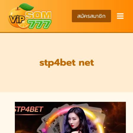
Skip
to
สมัครสมาชิก
content
stp4bet net