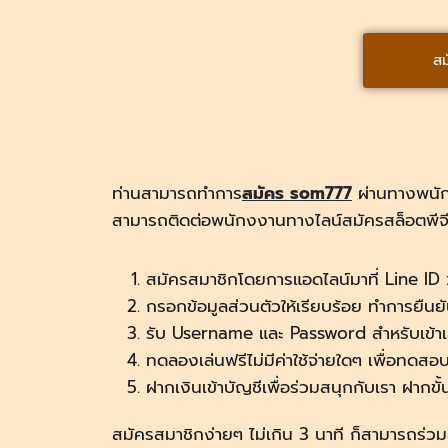
สม
ท่านสามารถทำการ
สมัคร som777
ผ่านทางพนัก
สามารถติดต่อพนักงงานทางไลน์สมัครสล็อตพีจี
สมัครสมาชิกโดยการแอดไลน์มาที่ Line ID 
กรอกข้อมูลส่วนตัวให้เรียบร้อย ทำการยื
รับ Username และ Password สำหรับเข้าเล่
ทดลองเล่นฟรีไม่มีค่าใช้จ่ายใดๆ เพื่อทด
ฝากเงินเข้าบัญชีเพื่อร่วมสนุกกับเรา ฝากขั
สมัครสมาชิกง่ายๆ ไม่เกิน 3 นาที ก็สามารถร่ว