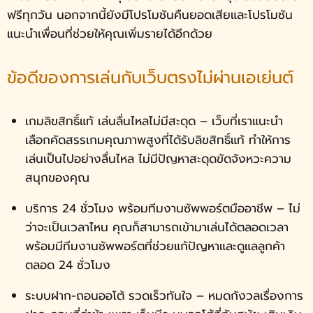
ฟรีทุกวัน นอกจากนี้ยังมีโปรโมชันคืนยอดเสียและโปรโมชัน
แนะนำเพื่อนที่ช่วยให้คุณเพิ่มรายได้อีกด้วย
ข้อดีของการเล่นกับเว็บตรงไม่ผ่านเอเย่นต์
เกมลิขสิทธิ์แท้ เล่นลื่นไหลไม่มีสะดุด – เว็บที่เราแนะนำ
เลือกคัดสรรเกมคุณภาพสูงที่ได้รับลิขสิทธิ์แท้ ทำให้การ
เล่นเป็นไปอย่างลื่นไหล ไม่มีปัญหาสะดุดขัดจังหวะความ
สนุกของคุณ
บริการ 24 ชั่วโมง พร้อมทีมงานซัพพอร์ตมืออาชีพ – ไม่
ว่าจะเป็นเวลาไหน คุณก็สามารถเข้ามาเล่นได้ตลอดเวลา
พร้อมมีทีมงานซัพพอร์ตที่ช่วยแก้ปัญหาและดูแลลูกค้า
ตลอด 24 ชั่วโมง
ระบบฝาก-ถอนออโต้ รวดเร็วทันใจ – หมดกังวลเรื่องการ