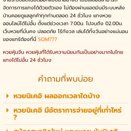
จัดการการแทงได้ด้วยตัวเอง ไม่ต้องผ่านแอดมินมีระบบหลัง
บ้านคอยดูแลลูกค้าทุกท่านตลอด 24 ชั่วโมง แทงหวย
ออนไลน์ได้ไม่อั้น ตั้งแต่ช่วงเวลา 7.00น. ไปจนถึง 02.00น.
เว็บหวยที่มั่นคง ปลอดภัย ไร้กังวล เล่นได้ทั้งวันอย่างแน่นอน
ของแทร้ต้องที่นี่
SOM777
หวยหุ้นจีน หวยหุ้นที่ได้รับความนิยมกันเป็นอย่างมากในไทย
แทงได้ไม่อั้น 24 ชั่วโมง
คำถามที่พบบ่อย
หวยนิเคอิ ผลออกเวลาใดบ้าง
หวยนิเคอิ มีอัตราการจ่ายอยู่ที่เท่่าไหร่
?