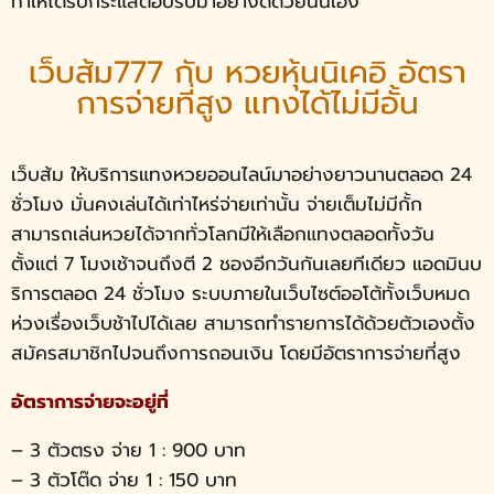
ทำให้ได้รับกระแสตอบรับมาอย่างดีด้วยนั้นเอง
เว็บส้ม777 กับ หวยหุ้นนิเคอิ อัตรา
การจ่ายที่สูง แทงได้ไม่มีอั้น
เว็บส้ม ให้บริการแทงหวยออนไลน์มาอย่างยาวนานตลอด 24
ชั่วโมง มั่นคงเล่นได้เท่าไหร่จ่ายเท่านั้น จ่ายเต็มไม่มีกั้ก
สามารถเล่นหวยได้จากทั่วโลกมีให้เลือกแทงตลอดทั้งวัน
ตั้งแต่ 7 โมงเช้าจนถึงตี 2 ชองอีกวันกันเลยทีเดียว แอดมินบ
ริการตลอด 24 ชั่วโมง ระบบภายในเว็บไซต์ออโต้ทั้งเว็บหมด
ห่วงเรื่องเว็บช้าไปได้เลย สามารถทำรายการได้ด้วยตัวเองตั้ง
สมัครสมาชิกไปจนถึงการถอนเงิน โดยมีอัตราการจ่ายที่สูง
อัตราการจ่ายจะอยู่ที่
– 3 ตัวตรง จ่าย 1 : 900 บาท
– 3 ตัวโต๊ด จ่าย 1 : 150 บาท