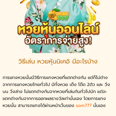
วิธีเล่น หวยหุ้นนิเคอิ มีอะไรบ้าง
การแทงหวยนั้นมีวิธีการแทงหวยที่แตกต่างกัน แต่ก็ไม่ต่าง
จากการแทงหวยไทยทั่วไป มีทั้งหวย เต็ง โต๊ด 2ตัว และ วิ่ง
บน วิ่งล่าง ไม่แตกต่างกันจากหวยที่เล่นกันทั่วไปนัก แต่จะ
แตกต่างกันจากการออกผลรางวัลเท่านั้นเอง โดยการแทง
หวยนั้น สามารถแทงได้ผ่านหน้าเว็บของ
som777
นั้นเอง